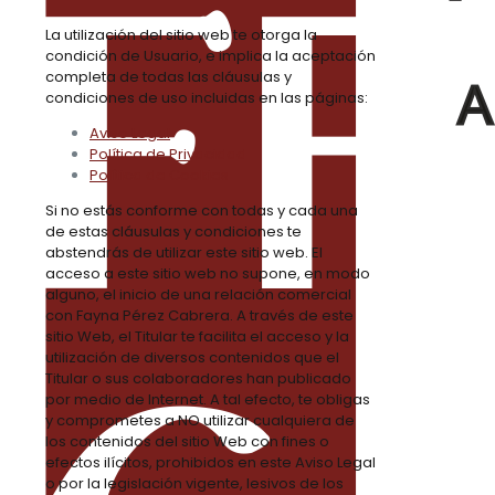
La utilización del sitio web te otorga la
condición de Usuario, e implica la aceptación
completa de todas las cláusulas y
condiciones de uso incluidas en las páginas:
Aviso Legal
Política de Privacidad
Política de Cookies
Si no estás conforme con todas y cada una
de estas cláusulas y condiciones te
abstendrás de utilizar este sitio web. El
acceso a este sitio web no supone, en modo
alguno, el inicio de una relación comercial
con Fayna Pérez Cabrera. A través de este
sitio Web, el Titular te facilita el acceso y la
utilización de diversos contenidos que el
Titular o sus colaboradores han publicado
por medio de Internet. A tal efecto, te obligas
y comprometes a NO utilizar cualquiera de
los contenidos del sitio Web con fines o
efectos ilícitos, prohibidos en este Aviso Legal
o por la legislación vigente, lesivos de los