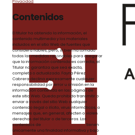
Privacidad
.
Contenidos
El titular ha obtenido la información, el
contenido multimedia y los materiales
incluidos en el sitio Web de fuentes que
considera fiables, pero, si bien ha tomado
todas las medidas razonables para asegurar
que la información contenida es correcta, el
Titular no garantiza que sea exacta,
completa o actualizada. Fayna Pérez
Cabrera declina expresamente cualquier
responsabilidad por error u omisión en la
información contenida en las páginas de
este sitio Web. Queda prohibido transmitir o
enviar a través del sitio Web cualquier
contenido ilegal o ilícito, virus informáticos, o
mensajes que, en general, afecten o violen
derechos del titular o de terceros. Los
contenidos de
www.faynaperez.com
tienen
únicamente una finalidad informativa y bajo