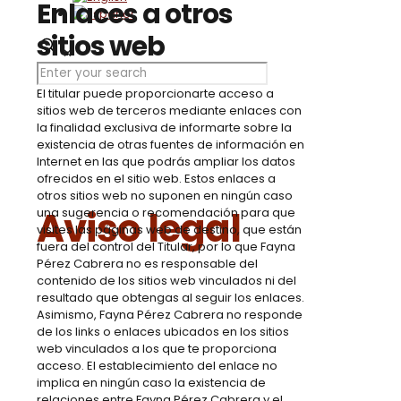
Enlaces a otros
sitios web
✕
El titular puede proporcionarte acceso a
sitios web de terceros mediante enlaces con
la finalidad exclusiva de informarte sobre la
existencia de otras fuentes de información en
Internet en las que podrás ampliar los datos
ofrecidos en el sitio web. Estos enlaces a
otros sitios web no suponen en ningún caso
Aviso legal
una sugerencia o recomendación para que
visites las páginas web de destino, que están
fuera del control del Titular, por lo que Fayna
Pérez Cabrera no es responsable del
contenido de los sitios web vinculados ni del
resultado que obtengas al seguir los enlaces.
Asimismo, Fayna Pérez Cabrera no responde
de los links o enlaces ubicados en los sitios
web vinculados a los que te proporciona
acceso. El establecimiento del enlace no
implica en ningún caso la existencia de
relaciones entre Fayna Pérez Cabrera y el