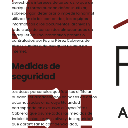
derechos e intereses de terceros, o que de
cualquier forma puedan dañar, inutilizar,
sobrecargar, deteriorar o impedir la normal
utilización de los contenidos, los equipos
informáticos o los documentos, archivos y
toda clase de contenidos almacenados en
cualquier equipo informático propios o
contratados por Fayna Pérez Cabrera, de
otros usuarios o de cualquier usuario de
Internet.
Medidas de
seguridad
Los datos personales que facilites al Titular
pueden ser almacenados en bases de datos
automatizadas o no, cuya titularidad
corresponde en exclusiva a Fayna Pérez
Cabrera, que asume todas las medidas de
índole técnica, organizativa y de seguridad
que garantizan la confidencialidad,