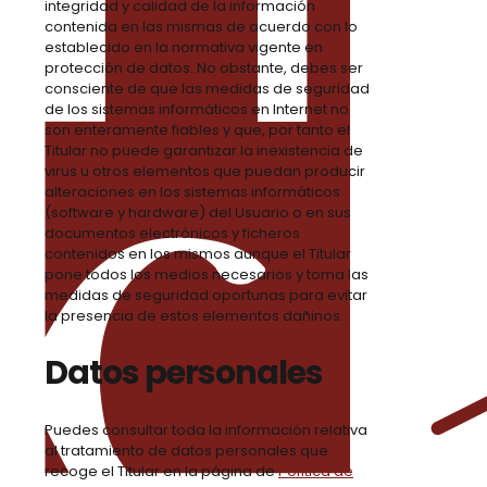
integridad y calidad de la información
contenida en las mismas de acuerdo con lo
establecido en la normativa vigente en
protección de datos. No obstante, debes ser
consciente de que las medidas de seguridad
de los sistemas informáticos en Internet no
son enteramente fiables y que, por tanto el
Titular no puede garantizar la inexistencia de
virus u otros elementos que puedan producir
alteraciones en los sistemas informáticos
(software y hardware) del Usuario o en sus
documentos electrónicos y ficheros
contenidos en los mismos aunque el Titular
pone todos los medios necesarios y toma las
medidas de seguridad oportunas para evitar
la presencia de estos elementos dañinos.
Datos personales
Puedes consultar toda la información relativa
al tratamiento de datos personales que
recoge el Titular en la página de
Política de