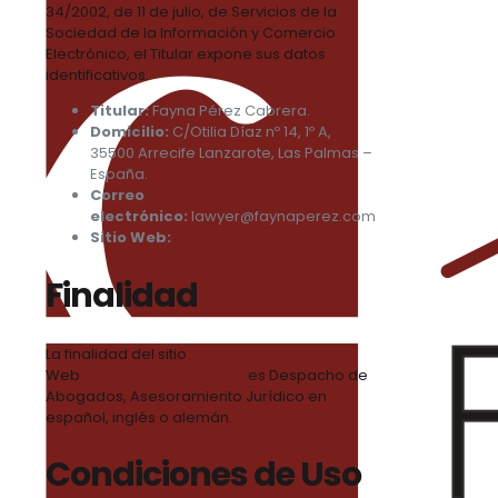
34/2002, de 11 de julio, de Servicios de la
Sociedad de la Información y Comercio
Electrónico, el Titular expone sus datos
identificativos.
Titular:
Fayna Pérez Cabrera.
Domicilio:
C/Otilia Díaz nº 14, 1º A,
35500 Arrecife Lanzarote, Las Palmas –
España.
Correo
electrónico:
lawyer@faynaperez.com
Sitio Web:
www.faynaperez.com
Finalidad
La finalidad del sitio
Web
www.faynaperez.com
es Despacho de
Abogados, Asesoramiento Jurídico en
español, inglés o alemán.
Condiciones de Uso